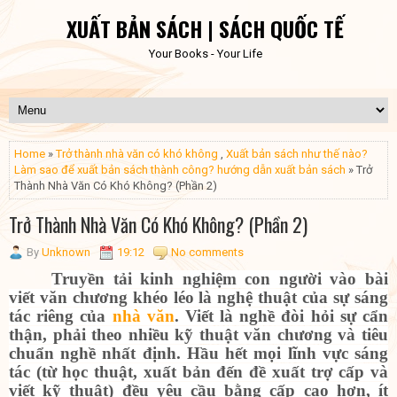
XUẤT BẢN SÁCH | SÁCH QUỐC TẾ
Your Books - Your Life
Home
»
Trở thành nhà văn có khó không
,
Xuất bản sách như thế nào?
Làm sao để xuất bản sách thành công? hướng dẫn xuất bản sách
» Trở
Thành Nhà Văn Có Khó Không? (Phần 2)
Trở Thành Nhà Văn Có Khó Không? (Phần 2)
By
Unknown
19:12
No comments
Truyền tải kinh nghiệm con người vào bài
viết văn chương khéo léo là nghệ thuật của sự sáng
tác riêng của
nhà văn
. Viết là nghề đòi hỏi sự cẩn
thận, phải theo nhiều kỹ thuật văn chương và tiêu
chuẩn nghề nhất định. Hầu hết mọi lĩnh vực sáng
tác (từ học thuật, xuất bản đến đề xuất trợ cấp và
viết kỹ thuật) đều yêu cầu bằng cấp cao hơn, ít