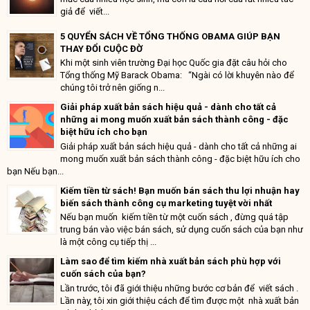
giả để viết...
5 QUYỂN SÁCH VỀ TỔNG THỐNG OBAMA GIÚP BẠN
THAY ĐỔI CUỘC ĐỜ
Khi một sinh viên trường Đại học Quốc gia đặt câu hỏi cho
Tổng thống Mỹ Barack Obama: “Ngài có lời khuyên nào để
chúng tôi trở nên giống n...
Giải pháp xuất bản sách hiệu quả - dành cho tất cả
những ai mong muốn xuất bản sách thành công - đặc
biệt hữu ích cho bạn
Giải pháp xuất bản sách hiệu quả - dành cho tất cả những ai
mong muốn xuất bản sách thành công - đặc biệt hữu ích cho
bạn Nếu bạn...
Kiếm tiền từ sách! Bạn muốn bán sách thu lợi nhuận hay
biến sách thành công cụ marketing tuyệt vời nhất
Nếu bạn muốn kiếm tiền từ một cuốn sách , đừng quá tập
trung bán vào việc bán sách, sử dụng cuốn sách của bạn như
là một công cụ tiếp thị ...
Làm sao để tìm kiếm nhà xuất bản sách phù hợp với
cuốn sách của bạn?
Lần trước, tôi đã giới thiệu những bước cơ bản để viết sách .
Lần này, tôi xin giới thiệu cách để tìm được một nhà xuất bản