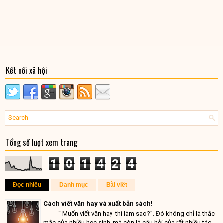
Kết nối xã hội
Tổng số lượt xem trang
1
0
1
4
2
4
Đọc nhiều
Danh mục
Bài viết
Cách viết văn hay và xuất bản sách!
“ Muốn viết văn hay thì làm sao?”. Đó không chỉ là thắc
mắc của nhiều học sinh, mà còn là câu hỏi của rất nhiều tác