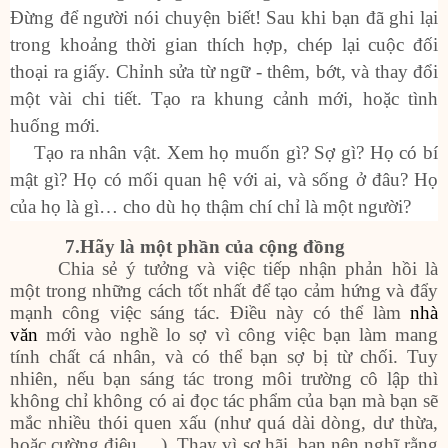
Đừng để người nói chuyện biết! Sau khi bạn đã ghi lại
trong khoảng thời gian thích hợp, chép lại cuộc đối
thoại ra giấy. Chỉnh sửa từ ngữ - thêm, bớt, và thay đổi
một vài chi tiết. Tạo ra khung cảnh mới, hoặc tình
huống mới.
Tạo ra nhân vật. Xem họ muốn gì? Sợ gì? Họ có bí
mật gì? Họ có mối quan hệ với ai, và sống ở đâu? Họ
của họ là gì… cho dù họ thậm chí chỉ là một người?
7
.Hãy là một phần của cộng đồng
Chia sẻ ý tưởng và việc tiếp nhận phản hồi là
một trong những cách tốt nhất để tạo cảm hứng và đẩy
mạnh công việc sáng tác. Điều này có thể làm
nhà
văn
mới vào nghề lo sợ vì công việc bạn làm mang
tính chất cá nhân, và có thể bạn sợ bị từ chối. Tuy
nhiên, nếu bạn sáng tác trong môi trường cô lập thì
không chỉ không có ai đọc tác phẩm của bạn mà bạn sẽ
mắc nhiều thói quen xấu (như quá dài dòng, dư thừa,
hoặc cường điệu,…). Thay vì sợ hãi, bạn nên nghĩ rằng