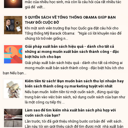
mắc của nhiều học sinh, mà còn là câu hỏi của rất nhiều tác
giả để viết...
5 QUYỂN SÁCH VỀ TỔNG THỐNG OBAMA GIÚP BẠN
THAY ĐỔI CUỘC ĐỜ
Khi một sinh viên trường Đại học Quốc gia đặt câu hỏi cho
Tổng thống Mỹ Barack Obama: “Ngài có lời khuyên nào để
chúng tôi trở nên giống n...
Giải pháp xuất bản sách hiệu quả - dành cho tất cả
những ai mong muốn xuất bản sách thành công - đặc
biệt hữu ích cho bạn
Giải pháp xuất bản sách hiệu quả - dành cho tất cả những ai
mong muốn xuất bản sách thành công - đặc biệt hữu ích cho
bạn Nếu bạn...
Kiếm tiền từ sách! Bạn muốn bán sách thu lợi nhuận hay
biến sách thành công cụ marketing tuyệt vời nhất
Nếu bạn muốn kiếm tiền từ một cuốn sách , đừng quá tập
trung bán vào việc bán sách, sử dụng cuốn sách của bạn như
là một công cụ tiếp thị ...
Làm sao để tìm kiếm nhà xuất bản sách phù hợp với
cuốn sách của bạn?
Lần trước, tôi đã giới thiệu những bước cơ bản để viết sách .
Lần này, tôi xin giới thiệu cách để tìm được một nhà xuất bản