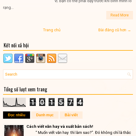
vị. Bạn có thể phải dậy trước khi bình minh ló
rạng...
Read More
Trang chủ
Bài đăng cũ hơn →
Kết nối xã hội
Tổng số lượt xem trang
1
0
1
5
7
4
Đọc nhiều
Danh mục
Bài viết
Cách viết văn hay và xuất bản sách!
“ Muốn viết văn hay thì làm sao?”. Đó không chỉ là thắc