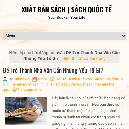
XUẤT BẢN SÁCH | SÁCH QUỐC TẾ
Your Books - Your Life
Hiển thị các bài đăng có nhãn
Để Trở Thành Nhà Văn Cần
Những Yếu Tố Gì?
.
Hiển thị tất cả bài đăng
Để Trở Thành Nhà Văn Cần Những Yếu Tố Gì?
By
Unknown
01:10
Để Trở Thành Nhà Văn Cần Những Yếu Tố
Gì?
,
Tôi muốn viết sách thì phải làm sao? Cách viết sách hay như thế
nào
No comments
Đây hẳn là câu hỏi của rất nhiều bạn đang có
ý định trở thành nhà văn. Nếu bạn thực sự
muốn trở thành một tác giả thì bạn phải
chuẩn bị dành rất nhiều giờ trong ngày cố
gắng nghĩ ra những ý tưởng độc đáo và thú