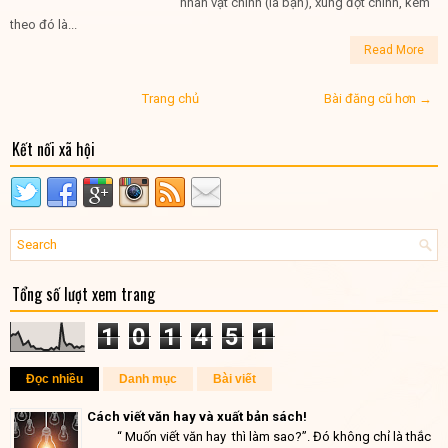
nhân vật chính (là bạn), xung đột chính, kèm
theo đó là...
Read More
Trang chủ
Bài đăng cũ hơn →
Kết nối xã hội
Tổng số lượt xem trang
1
0
1
4
5
1
Đọc nhiều
Danh mục
Bài viết
Cách viết văn hay và xuất bản sách!
“ Muốn viết văn hay thì làm sao?”. Đó không chỉ là thắc