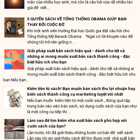
mắc của nhiều học sinh, mà còn là câu hỏi của rất nhiều tác
giả để viết...
5 QUYỂN SÁCH VỀ TỔNG THỐNG OBAMA GIÚP BẠN
THAY ĐỔI CUỘC ĐỜ
Khi một sinh viên trường Đại học Quốc gia đặt câu hỏi cho
Tổng thống Mỹ Barack Obama: “Ngài có lời khuyên nào để
chúng tôi trở nên giống n...
Giải pháp xuất bản sách hiệu quả - dành cho tất cả
những ai mong muốn xuất bản sách thành công - đặc
biệt hữu ích cho bạn
Giải pháp xuất bản sách hiệu quả - dành cho tất cả những ai
mong muốn xuất bản sách thành công - đặc biệt hữu ích cho
bạn Nếu bạn...
Kiếm tiền từ sách! Bạn muốn bán sách thu lợi nhuận hay
biến sách thành công cụ marketing tuyệt vời nhất
Nếu bạn muốn kiếm tiền từ một cuốn sách , đừng quá tập
trung bán vào việc bán sách, sử dụng cuốn sách của bạn như
là một công cụ tiếp thị ...
Làm sao để tìm kiếm nhà xuất bản sách phù hợp với
cuốn sách của bạn?
Lần trước, tôi đã giới thiệu những bước cơ bản để viết sách .
Lần này, tôi xin giới thiệu cách để tìm được một nhà xuất bản