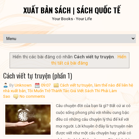
XUẤT BẢN SÁCH | SÁCH QUỐC TẾ
Your Books - Your Life
Hiển thị các bài đăng có nhãn
Cách viết tự truyện
.
Hiển
thị tất cả bài đăng
Cách viết tự truyện (phần 1)
By
Unknown
09:07
Cách viết tự truyện
,
làm thế nào để liên hệ
nhà xuất bản
,
Tôi Muốn Trở Thành Tác Giả Viết Sách Thì Phải Làm
Sao
No comments
Câu chuyện đời của bạn là gì? Bất cứ ai có
cuộc sống phong phú với nhiều cung bậc
đều có những câu chuyện lý thú để kể với
mọi người. Lời khuyên ở đây là tự truyện nên
được viết như một câu chuyện hay: phải có