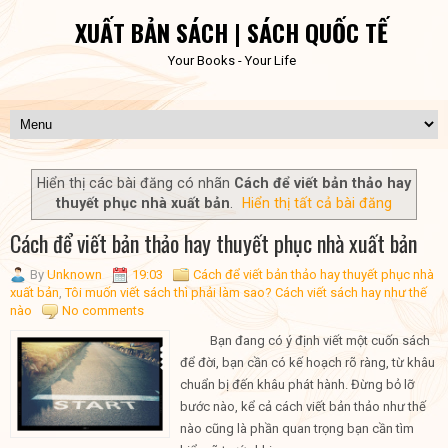
XUẤT BẢN SÁCH | SÁCH QUỐC TẾ
Your Books - Your Life
Hiển thị các bài đăng có nhãn
Cách để viết bản thảo hay
thuyết phục nhà xuất bản
.
Hiển thị tất cả bài đăng
Cách để viết bản thảo hay thuyết phục nhà xuất bản
By
Unknown
19:03
Cách để viết bản thảo hay thuyết phục nhà
xuất bản
,
Tôi muốn viết sách thì phải làm sao? Cách viết sách hay như thế
nào
No comments
Bạn đang có ý định viết một cuốn sách
để đời, bạn cần có kế hoạch rõ ràng, từ khâu
chuẩn bị đến khâu phát hành. Đừng bỏ lỡ
bước nào, kể cả cách viết bản thảo như thế
nào cũng là phần quan trọng bạn cần tìm