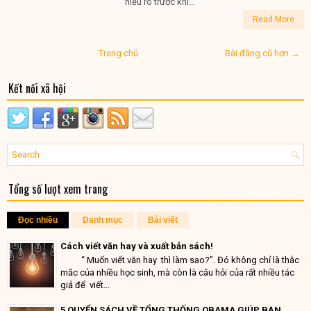
hiểu rõ trước khi...
Read More
Trang chủ
Bài đăng cũ hơn →
Kết nối xã hội
Tổng số lượt xem trang
Đọc nhiều
Danh mục
Bài viết
Cách viết văn hay và xuất bản sách!
“ Muốn viết văn hay thì làm sao?”. Đó không chỉ là thắc
mắc của nhiều học sinh, mà còn là câu hỏi của rất nhiều tác
giả để viết...
5 QUYỂN SÁCH VỀ TỔNG THỐNG OBAMA GIÚP BẠN