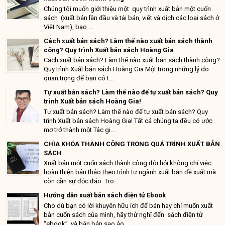
Chúng tôi muốn giới thiệu một quy trình xuất bản một cuốn
sách (xuất bản lần đầu và tái bản, viết và dịch các loại sách ở
Việt Nam), bao ...
Cách xuất bản sách? Làm thế nào xuất bản sách thành
công? Quy trình Xuất bản sách Hoàng Gia
Cách xuất bản sách? Làm thế nào xuất bản sách thành công?
Quy trình Xuất bản sách Hoàng Gia Một trong những lý do
quan trọng để bạn có t...
Tự xuất bản sách? Làm thế nào để tự xuất bản sách? Quy
trình Xuất bản sách Hoàng Gia!
Tự xuất bản sách? Làm thế nào để tự xuất bản sách? Quy
trình Xuất bản sách Hoàng Gia! Tất cả chúng ta đều có ước
mơ trở thành một Tác gi...
CHÌA KHÓA THÀNH CÔNG TRONG QUÁ TRÌNH XUẤT BẢN
SÁCH
Xuất bản một cuốn sách thành công đòi hỏi không chỉ việc
hoàn thiện bản thảo theo trình tự ngành xuất bản đề xuất mà
còn cần sự độc đáo. Tro...
Hướng dẫn xuất bản sách điện tử Ebook
Cho dù bạn có lời khuyên hữu ích để bán hay chỉ muốn xuất
bản cuốn sách của mình, hãy thử nghĩ đến sách điện tử
“ebook” và bán bản sao ảo...