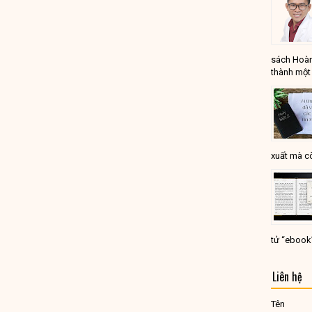
sách Hoàn
thành một 
xuất mà cò
tử “ebook
Liên hệ
Tên