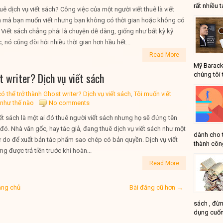
rất nhiều t
uê dịch vụ viết sách? Công việc của một người viết thuê là viết
 mà bạn muốn viết nhưng bạn không có thời gian hoặc không có
 Viết sách chẳng phải là chuyện dễ dàng, giống như bất kỳ kỹ
 nó cũng đòi hỏi nhiều thời gian hơn hầu hết...
Read More
Mỹ Barack
t writer? Dịch vụ viết sách
chúng tôi 
 thể trở thành Ghost writer? Dịch vụ viết sách
,
Tôi muốn viết
 như thế nào
No comments
iết sách là một ai đó thuê người viết sách nhưng họ sẽ đứng tên
đó. Nhà văn gốc, hay tác giả, đang thuê dịch vụ viết sách như một
dành cho 
ự do để xuất bản tác phẩm sao chép có bản quyền. Dịch vụ viết
thành công
g được trả tiền trước khi hoàn...
Read More
ang chủ
Bài đăng cũ hơn →
sách , đừn
dụng cuốn
...