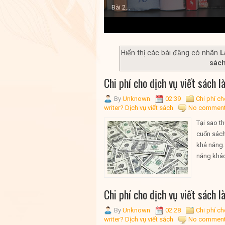
Bài 2...
1
2
3
4
5
Hiển thị các bài đăng có nhãn
L
sác
Chi phí cho dịch vụ viết sách l
By
Unknown
02:39
Chi phí ch
writer? Dịch vụ viết sách
No commen
Tại sao th
cuốn sách
khả năng.
năng khác,
Chi phí cho dịch vụ viết sách l
By
Unknown
02:28
Chi phí ch
writer? Dịch vụ viết sách
No commen