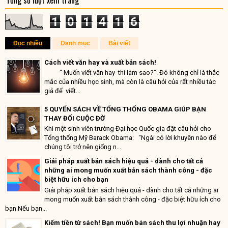
1
0
1
4
1
6
Đọc nhiều
Danh mục
Bài viết
Cách viết văn hay và xuất bản sách!
“ Muốn viết văn hay thì làm sao?”. Đó không chỉ là thắc
mắc của nhiều học sinh, mà còn là câu hỏi của rất nhiều tác
giả để viết...
5 QUYỂN SÁCH VỀ TỔNG THỐNG OBAMA GIÚP BẠN
THAY ĐỔI CUỘC ĐỜ
Khi một sinh viên trường Đại học Quốc gia đặt câu hỏi cho
Tổng thống Mỹ Barack Obama: “Ngài có lời khuyên nào để
chúng tôi trở nên giống n...
Giải pháp xuất bản sách hiệu quả - dành cho tất cả
những ai mong muốn xuất bản sách thành công - đặc
biệt hữu ích cho bạn
Giải pháp xuất bản sách hiệu quả - dành cho tất cả những ai
mong muốn xuất bản sách thành công - đặc biệt hữu ích cho
bạn Nếu bạn...
Kiếm tiền từ sách! Bạn muốn bán sách thu lợi nhuận hay