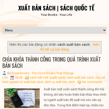
XUẤT BẢN SÁCH | SÁCH QUỐC TẾ
Your Books - Your Life
Hiển thị các bài đăng có nhãn
cách xuất bản sách
.
Hiển
thị tất cả bài đăng
CHÌA KHÓA THÀNH CÔNG TRONG QUÁ TRÌNH XUẤT
BẢN SÁCH
By
Royal Books - The Good Books That Change
Life
06:03
cách viết một quyển sách
,
cách xuất bản sách
,
chia sẻ
kinh nghiệm tự xuất bản sách
,
dịch vụ xuất bản sách
No comments
Xuất bản một cuốn sách thành công đòi hỏi
không chỉ việc hoàn thiện bản thảo theo trình
tự ngành xuất bản đề xuất mà còn cần sự
độc đáo. Trong thời điểm hiện tại, nhiều tác