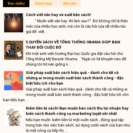
Đọc nhiều
Danh mục
Bài viết
Cách viết văn hay và xuất bản sách!
“ Muốn viết văn hay thì làm sao?”. Đó không chỉ là thắc
mắc của nhiều học sinh, mà còn là câu hỏi của rất nhiều tác
giả để viết...
5 QUYỂN SÁCH VỀ TỔNG THỐNG OBAMA GIÚP BẠN
THAY ĐỔI CUỘC ĐỜ
Khi một sinh viên trường Đại học Quốc gia đặt câu hỏi cho
Tổng thống Mỹ Barack Obama: “Ngài có lời khuyên nào để
chúng tôi trở nên giống n...
Giải pháp xuất bản sách hiệu quả - dành cho tất cả
những ai mong muốn xuất bản sách thành công - đặc
biệt hữu ích cho bạn
Giải pháp xuất bản sách hiệu quả - dành cho tất cả những ai
mong muốn xuất bản sách thành công - đặc biệt hữu ích cho
bạn Nếu bạn...
Kiếm tiền từ sách! Bạn muốn bán sách thu lợi nhuận hay
biến sách thành công cụ marketing tuyệt vời nhất
Nếu bạn muốn kiếm tiền từ một cuốn sách , đừng quá tập
trung bán vào việc bán sách, sử dụng cuốn sách của bạn như
là một công cụ tiếp thị ...