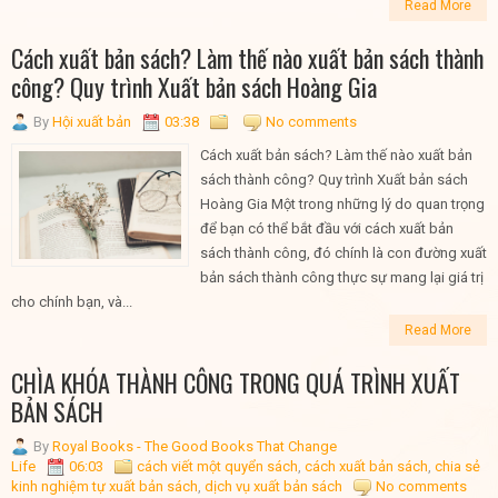
Read More
Cách xuất bản sách? Làm thế nào xuất bản sách thành
công? Quy trình Xuất bản sách Hoàng Gia
By
Hội xuất bản
03:38
No comments
Cách xuất bản sách? Làm thế nào xuất bản
sách thành công? Quy trình Xuất bản sách
Hoàng Gia Một trong những lý do quan trọng
để bạn có thể bắt đầu với cách xuất bản
sách thành công, đó chính là con đường xuất
bản sách thành công thực sự mang lại giá trị
cho chính bạn, và...
Read More
CHÌA KHÓA THÀNH CÔNG TRONG QUÁ TRÌNH XUẤT
BẢN SÁCH
By
Royal Books - The Good Books That Change
Life
06:03
cách viết một quyển sách
,
cách xuất bản sách
,
chia sẻ
kinh nghiệm tự xuất bản sách
,
dịch vụ xuất bản sách
No comments