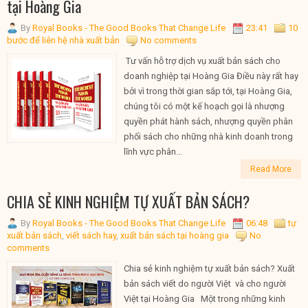
tại Hoàng Gia
By
Royal Books - The Good Books That Change Life
23:41
10
bước để liên hệ nhà xuất bản
No comments
Tư vấn hỗ trợ dịch vụ xuất bản sách cho
doanh nghiệp tại Hoàng Gia Điều này rất hay
bởi vì trong thời gian sắp tới, tại Hoàng Gia,
chúng tôi có một kế hoạch gọi là nhượng
quyền phát hành sách, nhượng quyền phân
phối sách cho những nhà kinh doanh trong
lĩnh vực phân...
Read More
CHIA SẺ KINH NGHIỆM TỰ XUẤT BẢN SÁCH?
By
Royal Books - The Good Books That Change Life
06:48
tự
xuất bản sách
,
viết sách hay
,
xuất bản sách tại hoàng gia
No
comments
Chia sẻ kinh nghiệm tự xuất bản sách? Xuất
bản sách viết do người Việt và cho người
Việt tại Hoàng Gia Một trong những kinh