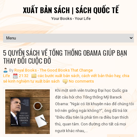
XUẤT BẢN SÁCH | SÁCH QUỐC TẾ
Your Books - Your Life
5 QUYỂN SÁCH VỀ TỔNG THỐNG OBAMA GIÚP BẠN
THAY ĐỔI CUỘC ĐỜ
By
Royal Books - The Good Books That Change
Life
21:32
các bước xuất bản sách
,
cách viết bản thảo hay
,
chia
sẻ kinh nghiệm tự xuất bản sách
No comments
Khi một sinh viên trường Đại học Quốc gia
đặt câu hỏi cho Tổng thống Mỹ Barack
Obama: “Ngài có lời khuyên nào để chúng tôi
trở nên giống ngài không?”, ông đã trả lời:
“Điều đầu tiên là phải tìm ra điều bạn thích
thú, quan tâm. Con đường cho tất cả mọi
người khác nhau,...