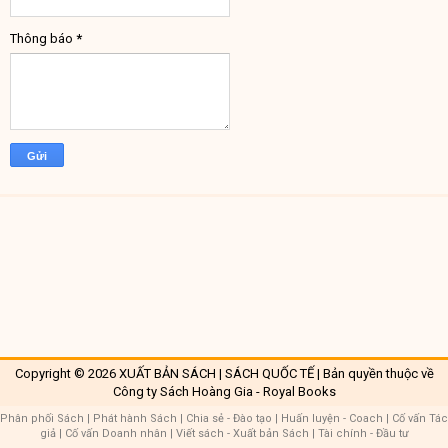
Thông báo
*
Copyright ©
2026
XUẤT BẢN SÁCH | SÁCH QUỐC TẾ
| Bản quyền thuộc về
Công ty Sách Hoàng Gia - Royal Books
Phân phối Sách
|
Phát hành Sách
|
Chia sẻ - Đào tạo
|
Huấn luyện - Coach
|
Cố vấn Tác
giả
|
Cố vấn Doanh nhân
|
Viết sách - Xuất bản Sách
|
Tài chính - Đầu tư