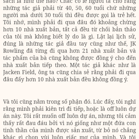
sách là như thế nào? Chắc có lẽ người ta cho rằng
những tác giả phải từ 40, 50, 60 tuổi chứ những
người mà dưới 30 tuổi thì đều được gọi là trẻ hết.
Tôi nhớ, mình phải đi qua đâu đó khoảng chừng
hơn 10 nhà xuất bản, tất cả đều từ chối bản thảo
của tôi mà không biết lý do là gì. Lật lại lịch sử,
đúng là những tác giả đầu tay cũng như thế, JK
Rowling đã từng đi qua hơn 21 nhà xuất bản và
tác phẩm của bà cũng không được đồng ý cho đến
nhà xuất bản tiếp theo. Một tác giả khác như là
Jacken Field, ông ta cũng chia sẻ rằng phải đi qua
đâu đấy hơn 10 nhà xuất bản đều không đồng ý.
Và tôi cũng nằm trong số phận đó. Lúc đấy, tôi nghĩ
rằng mình phải kiên trì đi tiếp, hoặc là off luôn dự
án này. Tôi rất muốn off luôn dự án, nhưng tôi cảm
thấy rất đau đáu bởi vì nó giống như một đứa con
tinh thần của mình được sản xuất, từ bỏ nó chẳng
khác gì chon vùi luôn giấc mơ của mình. Và tôi