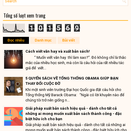
Tổng số lượt xem trang
1
0
1
5
6
9
Đọc nhiều
Danh mục
Bài viết
Cách viết văn hay và xuất bản sách!
“ Muốn viết văn hay thì làm sao?”. Đó không chỉ là thắc
mắc của nhiều học sinh, mà còn là câu hỏi của rất nhiều tác
giả để viết...
5 QUYỂN SÁCH VỀ TỔNG THỐNG OBAMA GIÚP BẠN
THAY ĐỔI CUỘC ĐỜ
Khi một sinh viên trường Đại học Quốc gia đặt câu hỏi cho
Tổng thống Mỹ Barack Obama: “Ngài có lời khuyên nào để
chúng tôi trở nên giống n...
Giải pháp xuất bản sách hiệu quả - dành cho tất cả
những ai mong muốn xuất bản sách thành công - đặc
biệt hữu ích cho bạn
Giải pháp xuất bản sách hiệu quả - dành cho tất cả những ai
mong muốn xuất bản sách thành công - đặc biệt hữu ích cho