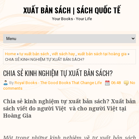
XUẤT BẢN SÁCH | SÁCH QUỐC TẾ
Your Books - Your Life
Home
»
tự xuất bản sách
,
viết sách hay
,
xuất bản sách tại hoàng gia
»
CHIA SẺ KINH NGHIỆM TỰ XUẤT BẢN SÁCH?
CHIA SẺ KINH NGHIỆM TỰ XUẤT BẢN SÁCH?
By
Royal Books - The Good Books That Change Life
06:48
No
comments
Chia sẻ kinh nghiệm tự xuất bản sách? Xuất bản
sách viết do người Việt và cho người Việt tại
Hoàng Gia
Một trong những kinh nghiệm về tự xuất bản sách