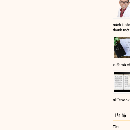
sách Hoàn
thành một 
xuất mà cò
tử “ebook
Liên hệ
Tên