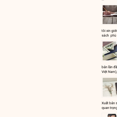
tôi xin gi
sách phù 
bản lần đầ
Việt Nam),
Xuất bản 
quan trọng