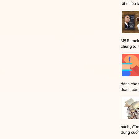
rất nhiều t
Mỹ Barack
chúng tôi 
dành cho 
thành công
sách , đừn
dụng cuốn
...