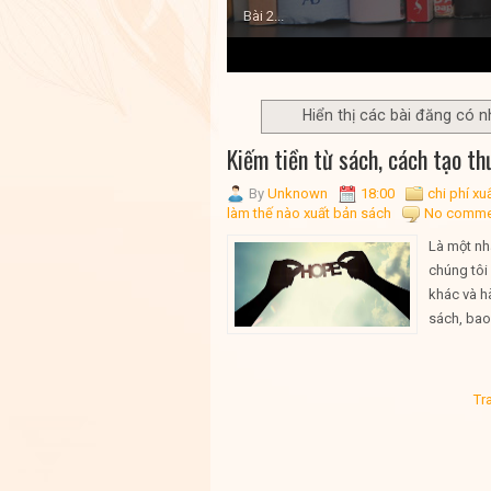
Bài 2...
1
2
3
4
5
Hiển thị các bài đăng có 
Kiếm tiền từ sách, cách tạo th
By
Unknown
18:00
chi phí xu
làm thế nào xuất bản sách
No comme
Là một nh
chúng tôi
khác và h
sách, bao
Tr