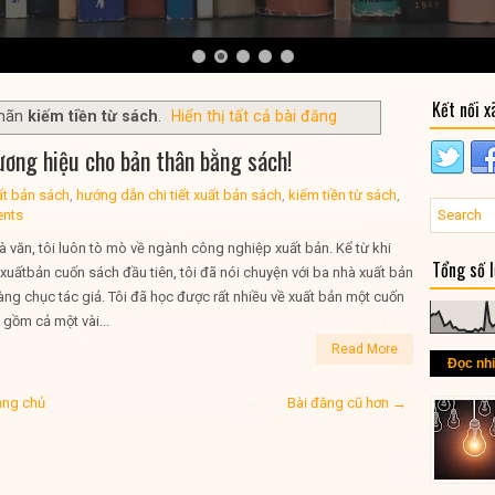
Kết nối x
nhãn
kiếm tiền từ sách
.
Hiển thị tất cả bài đăng
ương hiệu cho bản thân bằng sách!
ất bản sách
,
hướng dẫn chi tiết xuất bản sách
,
kiếm tiền từ sách
,
nts
à văn, tôi luôn tò mò về ngành công nghiệp xuất bản. Kể từ khi
Tổng số 
 xuấtbản cuốn sách đầu tiên, tôi đã nói chuyện với ba nhà xuất bản
àng chục tác giả. Tôi đã học được rất nhiều về xuất bản một cuốn
 gồm cả một vài...
Read More
Đọc nh
ang chủ
Bài đăng cũ hơn →