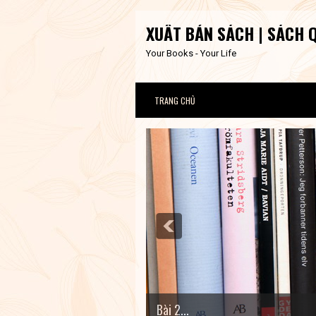
XUẤT BẢN SÁCH | SÁCH 
Your Books - Your Life
TRANG CHỦ
Bài 2...