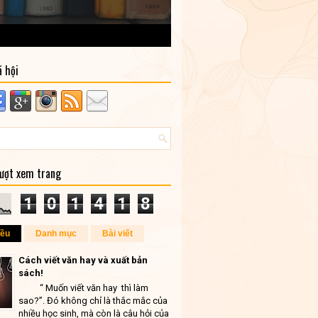
ã hội
lượt xem trang
1
0
1
4
1
8
iều
Danh mục
Bài viết
Cách viết văn hay và xuất bản
sách!
“ Muốn viết văn hay thì làm
sao?”. Đó không chỉ là thắc mắc của
nhiều học sinh, mà còn là câu hỏi của