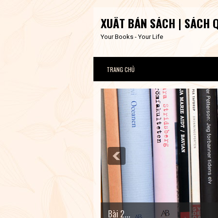
XUẤT BẢN SÁCH | SÁCH 
Your Books - Your Life
TRANG CHỦ
Bài 2...