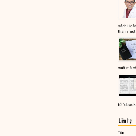
sách Hoàn
thành một 
xuất mà cò
tử “ebook
Liên hệ
Tên