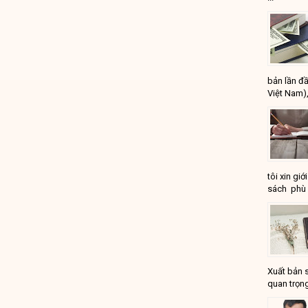
bản lần đầ
Việt Nam),
tôi xin gi
sách phù 
Xuất bản 
quan trọng