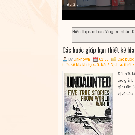
Bài 2...
1
2
3
4
5
Hiển thị các bài đăng có nhãn
C
Các bước giúp bạn thiết kế bì
By
Unknown
02:55
Các bước 
thiết kế bìa khi tự xuất bản? Dịch vụ thiết 
Để thiết 
tác giả, 
gì? Hãy l
vị về cách