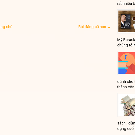
rất nhiều t
ang chủ
Bài đăng cũ hơn →
Mỹ Barack
chúng tôi 
dành cho 
thành công
sách , đừn
dụng cuốn
...