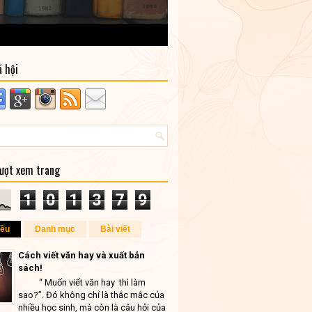
ã hội
lượt xem trang
1
0
1
3
7
9
iều
Danh mục
Bài viết
Cách viết văn hay và xuất bản
sách!
“ Muốn viết văn hay thì làm
sao?”. Đó không chỉ là thắc mắc của
nhiều học sinh, mà còn là câu hỏi của