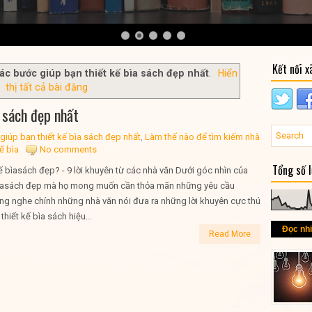
Kết nối x
ác bước giúp bạn thiết kế bìa sách đẹp nhất
.
Hiển
thị tất cả bài đăng
a sách đẹp nhất
giúp bạn thiết kế bìa sách đẹp nhất
,
Làm thế nào để tìm kiếm nhà
kế bìa
No comments
Tổng số 
kế bìasách đẹp? - 9 lời khuyên từ các nhà văn Dưới góc nhìn của
bìasách đẹp mà họ mong muốn cần thỏa mãn những yêu cầu
ắng nghe chính những nhà văn nói đưa ra những lời khuyên cực thú
 thiết kế bìa sách hiệu...
Đọc nh
Read More