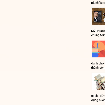
rất nhiều t
Mỹ Barack
chúng tôi 
dành cho 
thành công
sách , đừn
dụng cuốn
...