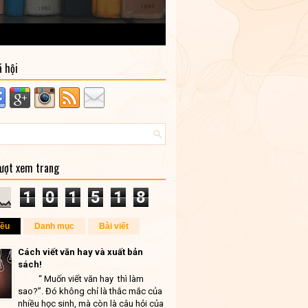
ã hội
lượt xem trang
1
0
1
5
1
8
iều
Danh mục
Bài viết
Cách viết văn hay và xuất bản
sách!
“ Muốn viết văn hay thì làm
sao?”. Đó không chỉ là thắc mắc của
nhiều học sinh, mà còn là câu hỏi của