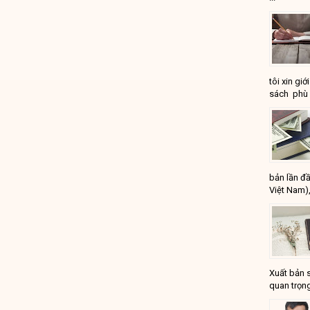
tôi xin gi
sách phù 
bản lần đầ
Việt Nam),
Xuất bản 
quan trọng