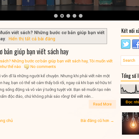
Kết nối x
Muốn viết sách? Những bước cơ bản giúp bạn viết
hay
.
Hiển thị tất cả bài đăng
 bản giúp bạn viết sách hay
 sách? Những bước cơ bản giúp bạn viết sách hay
,
Tôi muốn viết
 như thế nào
No comments
Tổng số 
 vốn dĩ là những người kể chuyện. Nhưng khi phải viết nên một
 hay, bạn có thể sẽ cảm thấy bối rối, ngay cả khi bạn sở hữu trí
ng sống động và vô vàn ý tưởng tuyệt vời. Bạn sẽ muốn tạo nên
hẩm độc đáo, chứ không phải sáo rỗng! Để viết nên...
Đọc nh
Read More
ang chủ
Bài đăng cũ hơn →