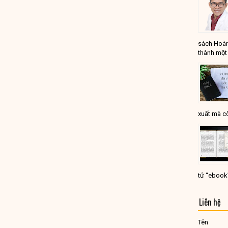
sách Hoàn
thành một 
xuất mà cò
tử “ebook
Liên hệ
Tên