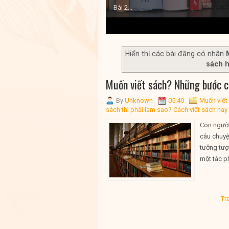
Bài 2...
1
2
3
4
5
Hiển thị các bài đăng có nhãn
sách 
Muốn viết sách? Những bước cơ
By
Unknown
05:40
Muốn viết
sách thì phải làm sao? Cách viết sách hay
Con người
câu chuyện
tưởng tượ
một tác p
Tr