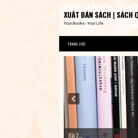
XUẤT BẢN SÁCH | SÁCH 
Your Books - Your Life
TRANG CHỦ
Bài 2...