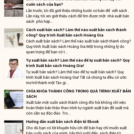
cuốn sách của bạn?
Lần trước, tôi đã giới thiệu những bước cơ bản để viết sách .
Lần này, tôi xin giới thiệu cách để tìm được một nhà xuất bản
sách phù hợp...
Cách xuất bản sách? Làm thế nào xuất bản sách thành
công? Quy trình Xuất bản sách Hoàng Gia
Cách xuất bản sách? Làm thế nào xuất bản sách thành công?
Quy trình Xuất bản sách Hoàng Gia Một trong những lý do
quan trọng để bạn có t...
Tự xuất bản sách? Làm thế nào để tự xuất bản sách? Quy
trình Xuất bản sách Hoàng Gia!
Tự xuất bản sách? Làm thế nào để tự xuất bản sách? Quy
trình Xuất bản sách Hoàng Gia! Tất cả chúng ta đều có ước
mơ trở thành một Tác gi...
CHÌA KHÓA THÀNH CÔNG TRONG QUÁ TRÌNH XUẤT BẢN
SÁCH
Xuất bản một cuốn sách thành công đòi hỏi không chỉ việc
hoàn thiện bản thảo theo trình tự ngành xuất bản đề xuất mà
còn cần sự độc đáo. Tro...
Hướng dẫn xuất bản sách điện tử Ebook
Cho dù bạn có lời khuyên hữu ích để bán hay chỉ muốn xuất
bản cuốn sách của mình, hãy thử nghĩ đến sách điện tử