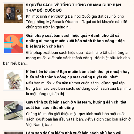
5 QUYỂN SÁCH VỀ TỔNG THỐNG OBAMA GIÚP BẠN
THAY ĐỔI CUỘC ĐỜ
Khi một sinh viên trường Đại học Quốc gia đặt câu hỏi cho
Tổng thống Mỹ Barack Obama: “Ngài có lời khuyên nào để
chúng tôi trở nên giống n...
Giải pháp xuất bản sách hiệu quả - dành cho tất cả
những ai mong muốn xuất bản sách thành công - đặc
biệt hữu ích cho bạn
Giải pháp xuất bản sách hiệu quả - dành cho tất cả những ai
mong muốn xuất bản sách thành công - đặc biệt hữu ích cho
bạn Nếu bạn...
Kiếm tiền từ sách! Bạn muốn bán sách thu lợi nhuận hay
biến sách thành công cụ marketing tuyệt vời nhất
Nếu bạn muốn kiếm tiền từ một cuốn sách , đừng quá tập
trung bán vào việc bán sách, sử dụng cuốn sách của bạn như
là một công cụ tiếp thị ...
Quy trình xuất bản sách ở Việt Nam, hướng dẫn chi tiết
xuất bản sách thành công
Chúng tôi muốn giới thiệu một quy trình xuất bản một cuốn
sách (xuất bản lần đầu và tái bản, viết và dịch các loại sách ở
Việt Nam), bao ...
Làm sao để tìm kiếm nhà xuất bản sách phù hợp với