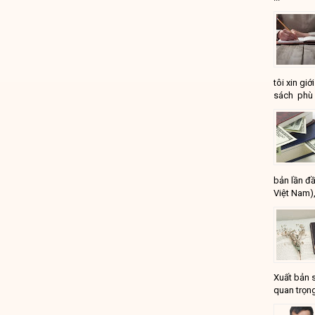
tôi xin gi
sách phù 
bản lần đầ
Việt Nam),
Xuất bản 
quan trọng