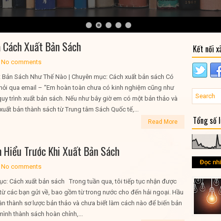
à Cách Xuất Bản Sách
Kết nối x
No comments
 Bản Sách Như Thế Nào | Chuyên mục: Cách xuất bản sách Có
hỏi qua email – “Em hoàn toàn chưa có kinh nghiệm cũng như
 quy trình xuất bản sách. Nếu như bây giờ em có một bản thảo và
uất bản thành sách từ Trung tâm Sách Quốc tế,...
Tổng số 
Read More
 Hiểu Trước Khi Xuất Bản Sách
Đọc nh
No comments
c: Cách xuất bản sách Trong tuần qua, tôi tiếp tục nhận được
từ các bạn gửi về, bao gồm từ trong nước cho đến hải ngoại. Hầu
àn thành sơ lược bản thảo và chưa biết làm cách nào để biến bản
mình thành sách hoàn chỉnh,...