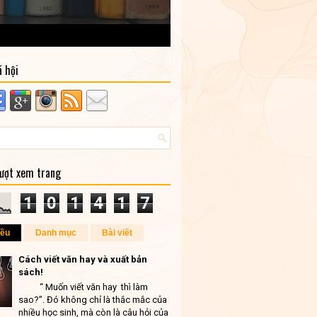
ã hội
lượt xem trang
1
0
1
4
1
7
iều
Danh mục
Bài viết
Cách viết văn hay và xuất bản
sách!
“ Muốn viết văn hay thì làm
sao?”. Đó không chỉ là thắc mắc của
nhiều học sinh, mà còn là câu hỏi của