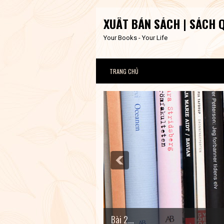
XUẤT BẢN SÁCH | SÁCH 
Your Books - Your Life
TRANG CHỦ
Bài 2...