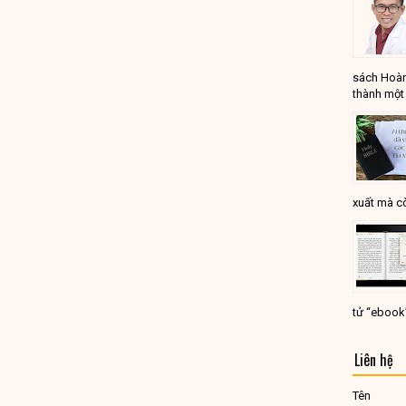
sách Hoàn
thành một 
xuất mà cò
tử “ebook
Liên hệ
Tên