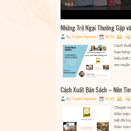
Bài 2...
1
2
3
4
5
Những Trở Ngại Thường Gặp v
By
Truyen Nguyen
02:23
Cách Xuất
bạn từng 
hiểu biết
em muốn x
Cách Xuất Bản Sách – Nên Tìm
By
Truyen Nguyen
01:35
Chuyên mụ
thắc mắc 
hết đã ho
thảo của 