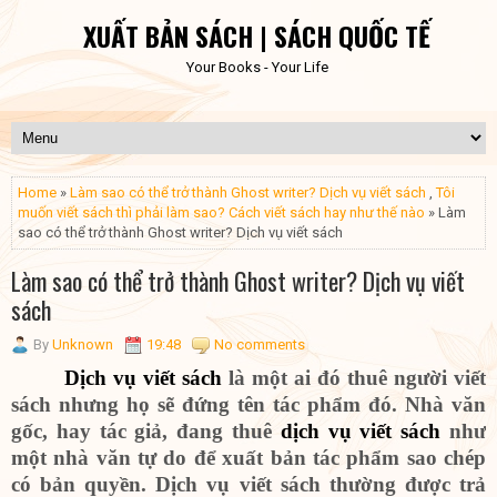
XUẤT BẢN SÁCH | SÁCH QUỐC TẾ
Your Books - Your Life
Home
»
Làm sao có thể trở thành Ghost writer? Dịch vụ viết sách
,
Tôi
muốn viết sách thì phải làm sao? Cách viết sách hay như thế nào
» Làm
sao có thể trở thành Ghost writer? Dịch vụ viết sách
Làm sao có thể trở thành Ghost writer? Dịch vụ viết
sách
By
Unknown
19:48
No comments
Dịch vụ viết sách
là một ai đó thuê người viết
sách nhưng họ sẽ đứng tên tác phẩm đó. Nhà văn
gốc, hay tác giả, đang thuê
dịch vụ viết sách
như
một nhà văn tự do để xuất bản tác phẩm sao chép
có bản quyền. Dịch vụ viết sách thường được trả