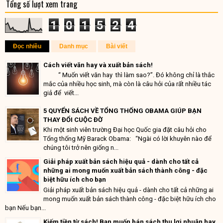
Tổng số lượt xem trang
1
0
1
5
2
4
Đọc nhiều
Danh mục
Bài viết
Cách viết văn hay và xuất bản sách!
“ Muốn viết văn hay thì làm sao?”. Đó không chỉ là thắc
mắc của nhiều học sinh, mà còn là câu hỏi của rất nhiều tác
giả để viết...
5 QUYỂN SÁCH VỀ TỔNG THỐNG OBAMA GIÚP BẠN
THAY ĐỔI CUỘC ĐỜ
Khi một sinh viên trường Đại học Quốc gia đặt câu hỏi cho
Tổng thống Mỹ Barack Obama: “Ngài có lời khuyên nào để
chúng tôi trở nên giống n...
Giải pháp xuất bản sách hiệu quả - dành cho tất cả
những ai mong muốn xuất bản sách thành công - đặc
biệt hữu ích cho bạn
Giải pháp xuất bản sách hiệu quả - dành cho tất cả những ai
mong muốn xuất bản sách thành công - đặc biệt hữu ích cho
bạn Nếu bạn...
Kiếm tiền từ sách! Bạn muốn bán sách thu lợi nhuận hay