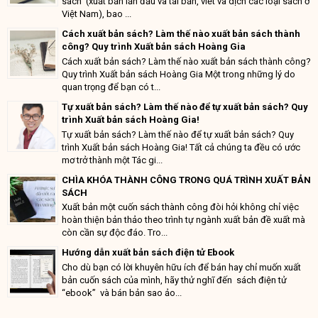
sách (xuất bản lần đầu và tái bản, viết và dịch các loại sách ở
Việt Nam), bao ...
Cách xuất bản sách? Làm thế nào xuất bản sách thành
công? Quy trình Xuất bản sách Hoàng Gia
Cách xuất bản sách? Làm thế nào xuất bản sách thành công?
Quy trình Xuất bản sách Hoàng Gia Một trong những lý do
quan trọng để bạn có t...
Tự xuất bản sách? Làm thế nào để tự xuất bản sách? Quy
trình Xuất bản sách Hoàng Gia!
Tự xuất bản sách? Làm thế nào để tự xuất bản sách? Quy
trình Xuất bản sách Hoàng Gia! Tất cả chúng ta đều có ước
mơ trở thành một Tác gi...
CHÌA KHÓA THÀNH CÔNG TRONG QUÁ TRÌNH XUẤT BẢN
SÁCH
Xuất bản một cuốn sách thành công đòi hỏi không chỉ việc
hoàn thiện bản thảo theo trình tự ngành xuất bản đề xuất mà
còn cần sự độc đáo. Tro...
Hướng dẫn xuất bản sách điện tử Ebook
Cho dù bạn có lời khuyên hữu ích để bán hay chỉ muốn xuất
bản cuốn sách của mình, hãy thử nghĩ đến sách điện tử
“ebook” và bán bản sao ảo...