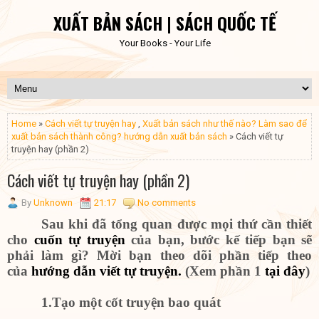
XUẤT BẢN SÁCH | SÁCH QUỐC TẾ
Your Books - Your Life
Home
»
Cách viết tự truyện hay
,
Xuất bản sách như thế nào? Làm sao để
xuất bản sách thành công? hướng dẫn xuất bản sách
» Cách viết tự
truyện hay (phần 2)
Cách viết tự truyện hay (phần 2)
By
Unknown
21:17
No comments
Sau khi đã tổng quan được mọi thứ cần thiết
cho
cuốn tự truyện
của bạn, bước kế tiếp bạn sẽ
phải làm gì? Mời bạn theo dõi phần tiếp theo
của
hướng dẫn viết tự truyện.
(Xem phần 1
tại đây
)
1
.Tạo một cốt truyện bao quát