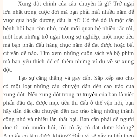
Xung đột chính của câu chuyện là gì? Trở ngại
lớn nhất trong cuộc đời mà bạn phải mất nhiều năm để
vượt qua hoặc đương đầu là gì? Có thể đó là một căn
bệnh hồi bạn còn nhỏ, một mối quan hệ nhiều rắc rối,
một loạt những trở ngại trong sự nghiệp, một mục tiêu
mà bạn phấn đấu hàng chục năm để đạt được hoặc bất
cứ vấn đề nào. Tìm xem những cuốn sách và bộ phim
mà bạn yêu thích để có thêm những ví dụ về sự xung
đột.
Tạo sự căng thẳng và gay cấn. Sắp xếp sao cho
có một loạt những câu chuyện dẫn đến cao trào của
xung đột. Nếu xung đột trong
tự truyện
của bạn là việc
phấn đấu đạt được mục tiêu thi đấu ở thế vận hội, bạn
hãy dẫn dắt câu chuyện đến cao trào bằng những thành
công nhỏ và nhiều lần thất bại. Bạn cần phải để người
đọc tò mò muốn hỏi, rồi cô ấy có đạt được không?
Anh ấy có làm được không? Điều gì sẽ xảy ra tiếp theo