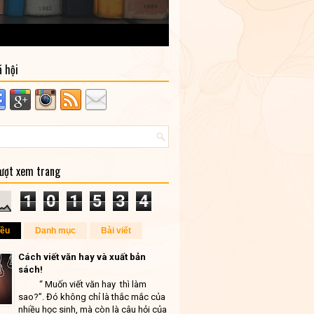
ã hội
lượt xem trang
1
0
1
5
3
4
iều
Danh mục
Bài viết
Cách viết văn hay và xuất bản
sách!
“ Muốn viết văn hay thì làm
sao?”. Đó không chỉ là thắc mắc của
nhiều học sinh, mà còn là câu hỏi của