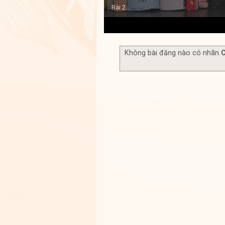
Bài 2...
1
2
3
4
5
Không bài đăng nào có nhãn
C