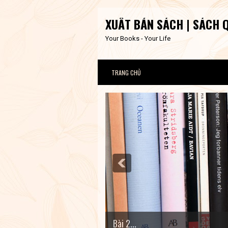
XUẤT BẢN SÁCH | SÁCH 
Your Books - Your Life
TRANG CHỦ
Bài 2...