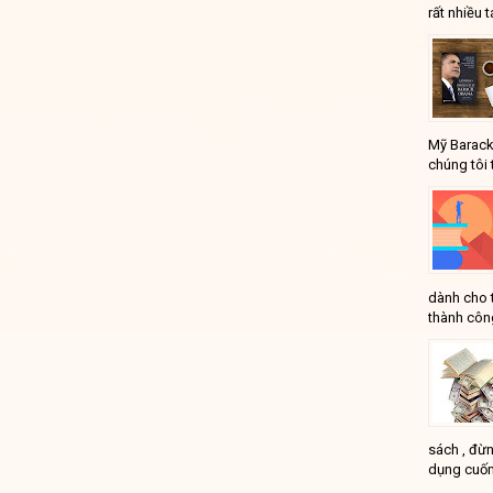
rất nhiều t
Mỹ Barack
chúng tôi 
dành cho 
thành công
sách , đừn
dụng cuốn
...