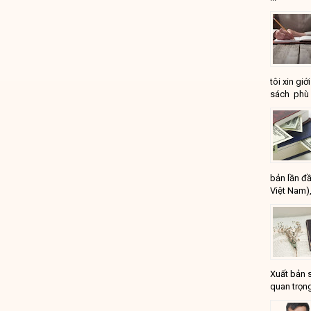
tôi xin gi
sách phù 
bản lần đầ
Việt Nam),
Xuất bản 
quan trọng