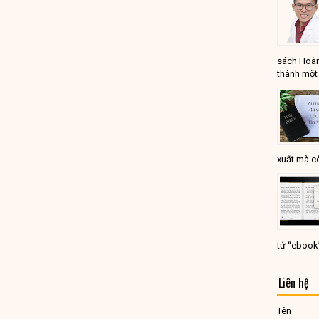
sách Hoàn
thành một 
xuất mà cò
tử “ebook
Liên hệ
Tên