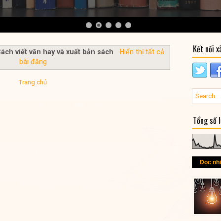
Kết nối x
ách viết văn hay và xuất bản sách
.
Hiển thị tất cả
bài đăng
Trang chủ
Tổng số 
Đọc nh