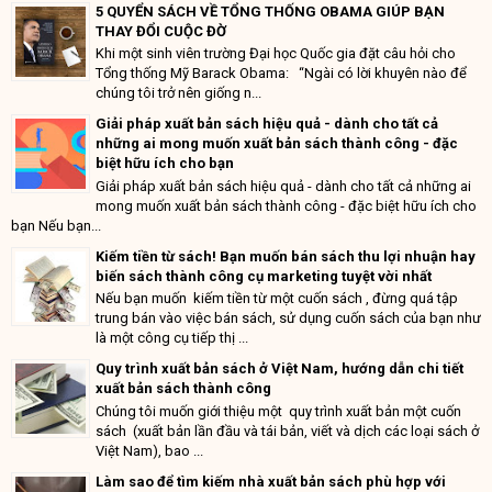
5 QUYỂN SÁCH VỀ TỔNG THỐNG OBAMA GIÚP BẠN
THAY ĐỔI CUỘC ĐỜ
Khi một sinh viên trường Đại học Quốc gia đặt câu hỏi cho
Tổng thống Mỹ Barack Obama: “Ngài có lời khuyên nào để
chúng tôi trở nên giống n...
Giải pháp xuất bản sách hiệu quả - dành cho tất cả
những ai mong muốn xuất bản sách thành công - đặc
biệt hữu ích cho bạn
Giải pháp xuất bản sách hiệu quả - dành cho tất cả những ai
mong muốn xuất bản sách thành công - đặc biệt hữu ích cho
bạn Nếu bạn...
Kiếm tiền từ sách! Bạn muốn bán sách thu lợi nhuận hay
biến sách thành công cụ marketing tuyệt vời nhất
Nếu bạn muốn kiếm tiền từ một cuốn sách , đừng quá tập
trung bán vào việc bán sách, sử dụng cuốn sách của bạn như
là một công cụ tiếp thị ...
Quy trình xuất bản sách ở Việt Nam, hướng dẫn chi tiết
xuất bản sách thành công
Chúng tôi muốn giới thiệu một quy trình xuất bản một cuốn
sách (xuất bản lần đầu và tái bản, viết và dịch các loại sách ở
Việt Nam), bao ...
Làm sao để tìm kiếm nhà xuất bản sách phù hợp với