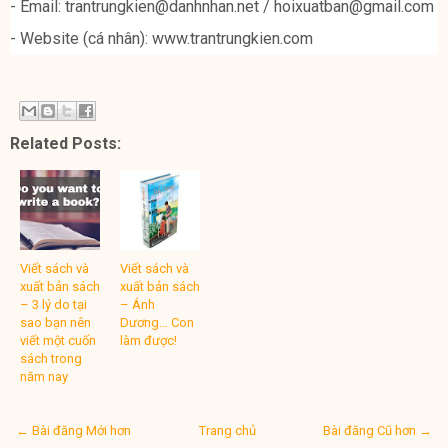
- Email: trantrungkien@danhnhan.net / hoixuatban@gmail.com
- Website (cá nhân): www.trantrungkien.com
Related Posts:
Viết sách và
Viết sách và
xuất bản sách
xuất bản sách
– 3 lý do tại
– Ánh
sao bạn nên
Dương… Con
viết một cuốn
làm được!
sách trong
năm nay
← Bài đăng Mới hơn
Trang chủ
Bài đăng Cũ hơn →