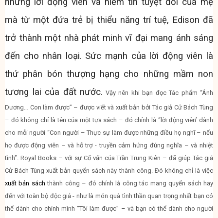
những lời động viên và niềm tin tuyệt đối của mẹ
mà từ một đứa trẻ bị thiểu năng trí tuệ, Edison đã
trở thành một nhà phát minh vĩ đại mang ánh sáng
đến cho nhân loại. Sức mạnh của lời động viên là
thứ phân bón thượng hạng cho những mầm non
tương lai của đất nước.
Vậy nên khi bạn đọc Tác phẩm “Ánh
Dương… Con làm được” – được viết và xuất bản bởi Tác giả Cử Bách Tùng
– đó không chỉ là tên của một tựa sách – đó chính là “lời động viên’ dành
cho mỗi người “Con người – Thực sự làm được những điều họ nghĩ – nếu
họ được động viên – và hỗ trợ - truyền cảm hứng đúng nghĩa – và nhiệt
tình”. Royal Books – với sự Cố vấn của Trần Trung Kiên – đã giúp Tác giả
Cử Bách Tùng xuất bản quyển sách này thành công. Đó không chỉ là việc
xuất bản sách
thành công – đó chính là công tác mang quyển sách hay
đến với toàn bộ độc giả - như là món quà tình thần quan trọng nhất bạn có
thể dành cho chính mình “Tôi làm được” – và bạn có thể dành cho người