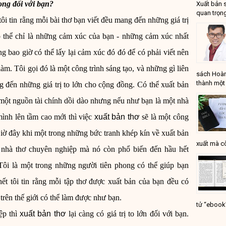
ọng đối với bạn?
Xuất bản 
quan trọng
ôi tin rằng mỗi bài thơ bạn viết đều mang đến những giá trị
ó thể chỉ là những cảm xúc của bạn - những cảm xúc nhất
ng bao giờ có thể lấy lại cảm xúc đó đó để có phải viết nên
àm. Tôi gọi đó là một công trình sáng tạo, và những gì liên
sách Hoàn
thành một 
g đến những giá trị to lớn cho cộng đồng. Có thể
xuất bản
ột nguồn tài chính dồi dào nhưng nếu như bạn là một nhà
mình lên tầm cao mới thì việc
xuất bản thơ
sẽ là một công
Giờ đây khi một trong những bức tranh khép kín về xuất bản
xuất mà cò
 nhà thơ chuyên nghiệp mà nó còn phổ biến đến hầu hết
ôi là một trong những người tiên phong có thể giúp bạn
ết tôi tin rằng mỗi tập thơ được xuất bản của bạn đều có
trên thế giới có thể làm được như bạn.
tử “ebook
ệp thì
xuất bản thơ
lại càng có giá trị to lớn đối với bạn.