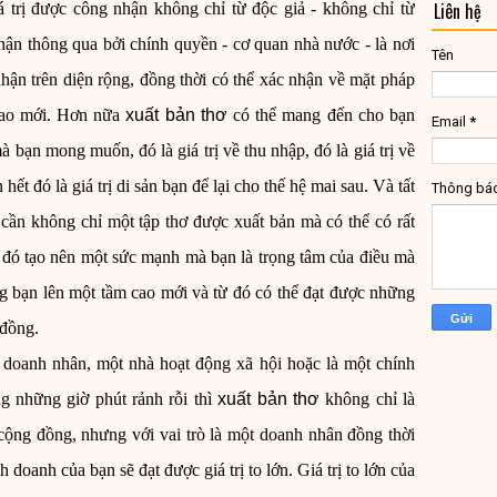
Liên hệ
á trị được công nhận không chỉ từ độc giả - không chỉ từ
ận thông qua bởi chính quyền - cơ quan nhà nước - là nơi
Tên
nhận trên diện rộng, đồng thời có thể xác nhận về mặt pháp
 cao mới. Hơn nữa
xuất bản thơ
có thể mang đến cho bạn
Email
*
à bạn mong muốn, đó là giá trị về thu nhập, đó là giá trị về
ết đó là giá trị di sản bạn để lại cho thế hệ mai sau. Và tất
Thông bá
cần không chỉ một tập thơ được xuất bản mà có thể có rất
ó đó tạo nên một sức mạnh mà bạn là trọng tâm của điều mà
g bạn lên một tầm cao mới và từ đó có thể đạt được những
 đồng.
 doanh nhân, một nhà hoạt động xã hội hoặc là một chính
ng những giờ phút rảnh rỗi thì
xuất bản thơ
không chỉ là
cộng đồng, nhưng với vai trò là một doanh nhân đồng thời
 doanh của bạn sẽ đạt được giá trị to lớn. Giá trị to lớn của