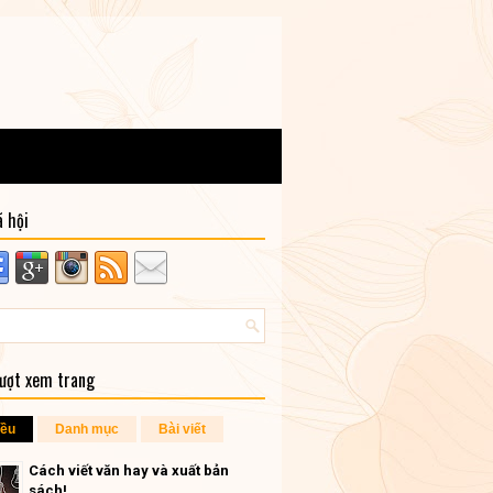
ã hội
lượt xem trang
iều
Danh mục
Bài viết
Cách viết văn hay và xuất bản
sách!