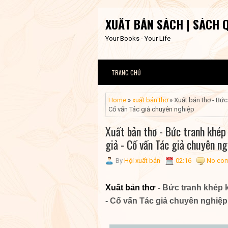
XUẤT BẢN SÁCH | SÁCH 
Your Books - Your Life
TRANG CHỦ
Home
»
xuất bản thơ
» Xuất bản thơ - Bức
Cố vấn Tác giả chuyên nghiệp
Xuất bản thơ - Bức tranh khép 
giả - Cố vấn Tác giả chuyên ng
By
Hội xuất bản
02:16
No co
Xuất bản thơ
- Bức tranh khép k
- Cố vấn Tác giả chuyên nghiệp