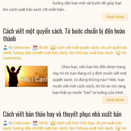
hướng dẫn bạn một vài bước để giúp bạn
tìm cách xuất bản sách tốt nhất hiện...
Read More
Cách viết một quyển sách. Từ bước chuẩn bị đến hoàn
thành
By
Unknown
06:00
cách viết một quyển sách
,
chi phí xuất bản
sách
,
hướng dẫn chi tiết xuất bản sách
,
làm thế nào xuất bản sách
No
comments
Chào bạn, nếu bạn tìm đến được trang
này, tôi tin bạn đang có ý định muốn viết một
quyển sách, có đúng không nào? Nếu bạn
muốn viết một cuốn sách, thì tôi xin nói rằng,
bạn thật sự muốn "bán" tư tưởng của mình...
Read More
Cách viết bản thảo hay và thuyết phục nhà xuất bản
By
Unknown
18:00
cách viết bản thảo hay
,
chi phí xuất bản
sách
,
hướng dẫn chi tiết xuất bản sách
,
làm thế nào xuất bản sách
No