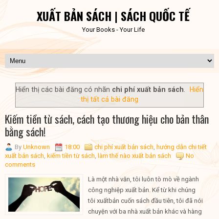
XUẤT BẢN SÁCH | SÁCH QUỐC TẾ
Your Books - Your Life
Hiển thị các bài đăng có nhãn
chi phí xuất bản sách
.
Hiển
thị tất cả bài đăng
Kiếm tiền từ sách, cách tạo thương hiệu cho bản thân
bằng sách!
By
Unknown
18:00
chi phí xuất bản sách
,
hướng dẫn chi tiết
xuất bản sách
,
kiếm tiền từ sách
,
làm thế nào xuất bản sách
No
comments
Là một nhà văn, tôi luôn tò mò về ngành
công nghiệp xuất bản. Kể từ khi chúng
tôi xuấtbản cuốn sách đầu tiên, tôi đã nói
chuyện với ba nhà xuất bản khác và hàng