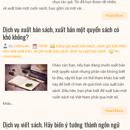
chục tác giả. Tôi đã học được rất nhiều
về xuất bản một cuốn sách, bao gồm cả một vài...
Read More
Dịch vụ xuất bản sách, xuất bản một quyển sách có
khó không?
By
Unknown
18:00
bảng giá xuất bản sách
,
cách gửi bản thảo
cho nhà xuất bản
,
chi phí xuất bản sách
,
dịch vụ xuất bản sách
No
comments
Chào các bạn, nếu bạn đang muốn xuất bản
một quyển sách nhưng phân vân không biết
từ đâu, vậy thì bạn có thể tham khảo bài viết
này để biết rõ hơn về quá trình của xuất bản
sách. Đầu tiên, bạn phải biết để xuất bản một
cuốn sách tại Việt Nam phải qua một số
khâu...
Read More
Dịch vụ viết sách. Hãy biến ý tưởng thành ngôn ngữ