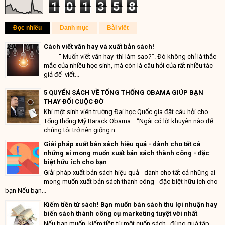
1
0
1
3
5
8
Đọc nhiều
Danh mục
Bài viết
Cách viết văn hay và xuất bản sách!
“ Muốn viết văn hay thì làm sao?”. Đó không chỉ là thắc
mắc của nhiều học sinh, mà còn là câu hỏi của rất nhiều tác
giả để viết...
5 QUYỂN SÁCH VỀ TỔNG THỐNG OBAMA GIÚP BẠN
THAY ĐỔI CUỘC ĐỜ
Khi một sinh viên trường Đại học Quốc gia đặt câu hỏi cho
Tổng thống Mỹ Barack Obama: “Ngài có lời khuyên nào để
chúng tôi trở nên giống n...
Giải pháp xuất bản sách hiệu quả - dành cho tất cả
những ai mong muốn xuất bản sách thành công - đặc
biệt hữu ích cho bạn
Giải pháp xuất bản sách hiệu quả - dành cho tất cả những ai
mong muốn xuất bản sách thành công - đặc biệt hữu ích cho
bạn Nếu bạn...
Kiếm tiền từ sách! Bạn muốn bán sách thu lợi nhuận hay
biến sách thành công cụ marketing tuyệt vời nhất
Nếu bạn muốn kiếm tiền từ một cuốn sách , đừng quá tập