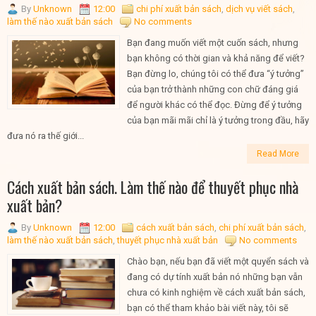
By
Unknown
12:00
chi phí xuất bản sách
,
dịch vụ viết sách
,
làm thế nào xuất bản sách
No comments
Bạn đang muốn viết một cuốn sách, nhưng
bạn không có thời gian và khả năng để viết?
Bạn đừng lo, chúng tôi có thể đưa “ý tưởng”
của bạn trở thành những con chữ đáng giá
để người khác có thể đọc. Đừng để ý tưởng
của bạn mãi mãi chỉ là ý tưởng trong đầu, hãy
đưa nó ra thế giới...
Read More
Cách xuất bản sách. Làm thế nào để thuyết phục nhà
xuất bản?
By
Unknown
12:00
cách xuất bản sách
,
chi phí xuất bản sách
,
làm thế nào xuất bản sách
,
thuyết phục nhà xuất bản
No comments
Chào bạn, nếu bạn đã viết một quyển sách và
đang có dự tính xuất bản nó những bạn vẫn
chưa có kinh nghiệm về cách xuất bản sách,
bạn có thể tham khảo bài viết này, tôi sẽ